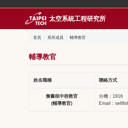
跳
到
主
太空系統工程研究所
要
內
容
首頁
系所成員
輔導教官
區
輔導教官
姓名職稱
聯絡方式
詹書桓中校教官
分機：1916
(輔導教官)
Email：sellfi